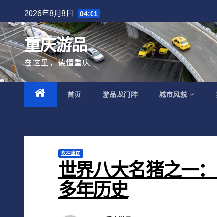
跳
2026年8月8日
04:01
至
内
重庆游品
容
在这里，读懂重庆
首页
游品龙门阵
城市风貌
吃在重庆
世界八大名猪之一：
多年历史