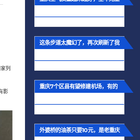
污染！
这条步道太魔幻了，再次刷新了我
。
对重庆的认知！
国家列
重庆7个区县有望修建机场，有的
有影
家乡吗？
外婆桥的油茶只要10元，是老重庆