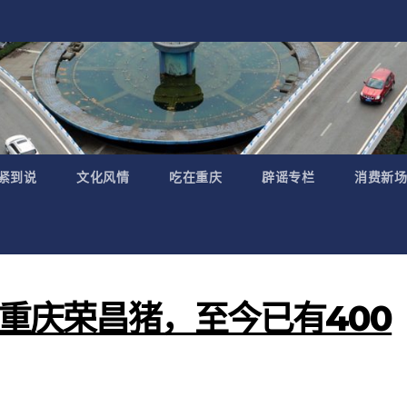
紧到说
文化风情
吃在重庆
辟谣专栏
消费新场
重庆荣昌猪，至今已有400