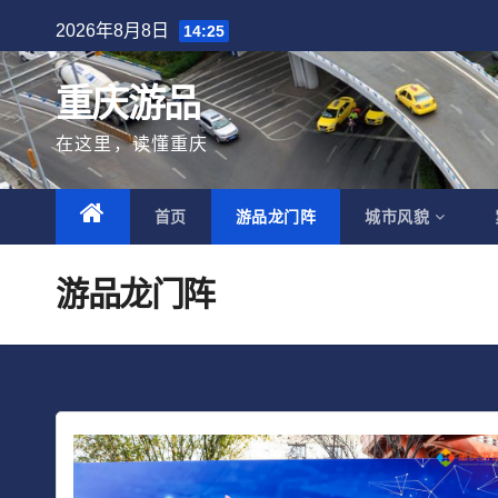
跳
2026年8月8日
14:25
至
内
重庆游品
容
在这里，读懂重庆
首页
游品龙门阵
城市风貌
游品龙门阵