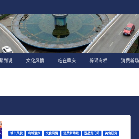
紧到说
文化风情
吃在重庆
辟谣专栏
消费新场
城市风貌
山城漫步
文化风情
消费新场景
游品龙门阵
美食研究