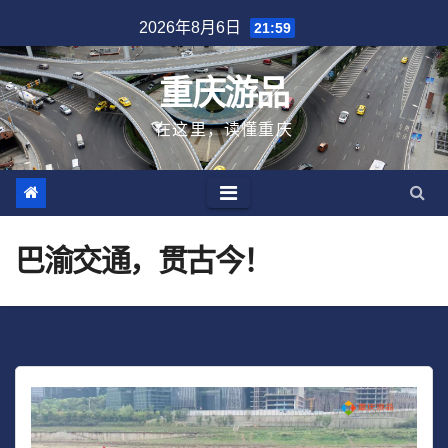
跳
2026年8月6日
21:59
至
内
重庆游品
容
在这里，读懂重庆
巴渝交通，贯古今！