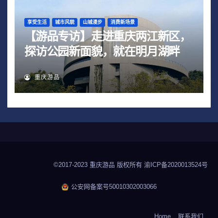
享受生活
城市风貌
山城漫步
消费新场景
【游品专访】走进重庆两江新区，
探访公园新面貌，就在明月湖畔
重庆游品
©2017-2023 重庆游品 版权所有
渝ICP备2020013524号
公安网备案号50010302003066
Home
联系我们